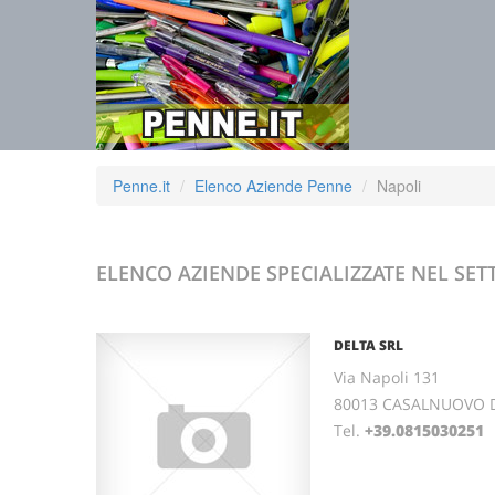
Penne.it
Elenco Aziende Penne
Napoli
ELENCO AZIENDE SPECIALIZZATE NEL SE
DELTA SRL
Via Napoli 131
80013 CASALNUOVO D
Tel.
+39.0815030251